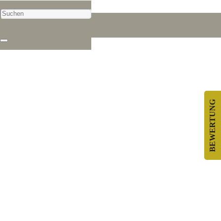
© Copyright 2018 TBG Transportbeton /
Datenschutz
/
Impressum
BEWERTUNG